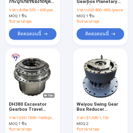
กระปุกเกียร์ของรถขุด
Gearbox Planetary
เกี่ยวกับเรา
PC130-6 PC110-7
วัสดุที่กำหนดเอง
ราคา:
dollar 570 ~ 650 piece
ราคา:
USD 800~850 /piece
Final Drive Excavator
MOQ:
1 ชิ้น
MOQ:
1 ชิ้น
203-60-6310
ทัวร์โรงงาน
รับราคาล่าสุด
รับราคาล่าสุด
การควบคุมคุณภาพ
ติดต่อตอนนี้
ติดต่อตอนนี้
ติดต่อเรา
ข่าว
กรณี
ขอทุน
DH380 Excavator
Weiyou Swing Gear
Gearbox Travel
Box Reducer
กระปุกเกียร์
Reduction Assembly
Planetary Gearbox
ราคา:
USD 1500~1600/piece
ราคา:
$1,030-1,150
สำหรับ DAEWOO
Reduction Swing
กล่องเกียร์ขุดของรถขุด
MOQ:
1 ชิ้น
MOQ:
2
Gearbox สําหรับ Volvo
Ec210 Ec240 กล่องสวิง
รับราคาล่าสุด
รับราคาล่าสุด