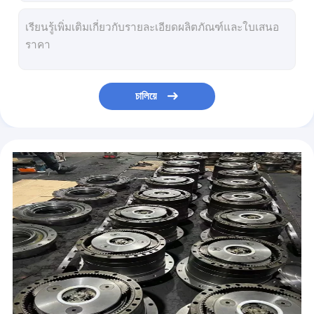
Excavator SK330-6 SK330-6E Kobelco Final Drive Gearbox Cover Parts
R265-9 R275-9 ไดรฟ์สุดท้ายพร้อมมอเตอร์
Final Drive Excavator กระปุกเกียร์ E320 E320V1 E320V2 7Y1571 158-8976
E320C E320D Final Drive รถขุดกระปุกเกียร์ E320B E318C E319C E323D 296-6298 227-6035
E320 E320B Cat Excavator Final Drive ฝาครอบ E320C E320D E323D 7Y1426 Final Drive Part
চালিয়ে
Gearbox Motor Cover 20Y-27-22190 20Y-27-31230 20Y-27-42530
DH258 DH258-7 Excavator Gearbox DH258LC-V DH260 Reducer Box DX260 DX260LC
R220-9 กระปุกเกียร์ R225-9 R215-9 R210-9 R220LC-9S R210LC-7 ชิ้นส่วนเครื่องยนต์ 39Q6-42100 39Q6-42101
EX200-2 กระปุกเกียร์ EX200LC-2 อะไหล่ 9091681 9116392 9116393
SY135-8 S130W-5 กระปุกเกียร์สวิงของรถขุด LG130 DH130-5 Kobelco Final Drive SK024