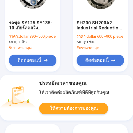
รถขุด SY125 SY135-
SH200 SH200A2
10 เกียร์ลดสวิง
Industrial Reduction
XCMG150 XCMG135
Gearbox SH200A3
ราคา:
dollar 390~500 piece
ราคา:
dollar 600~900 piece
Rotary Reducer
CX210 Hitachi
MOQ:
1 ชิ้น
MOQ:
1 ชิ้น
Excavator Parts
R450LC-7
รับราคาล่าสุด
รับราคาล่าสุด
ติดต่อตอนนี้
ติดต่อตอนนี้
ประหยัดเวลาของคุณ
ให้เราติดต่อผลิตภัณฑ์ที่ดีที่สุดกับคุณ
ให้ความต้องการของคุณ