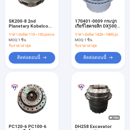
SK200-8 2nd
170401-0009 กระปุก
Planetary Kobelco
เกียร์ไฮดรอลิก DX500
Planet Carrier
Travel Reducer ไม่มี
ราคา:
dollar 110~150 piece
ราคา:
dollar 1426~1800 piece
Assembly
มอเตอร์
MOQ:
1 ชิ้น
MOQ:
1 ชิ้น
YN32W01058P1-A
รับราคาล่าสุด
รับราคาล่าสุด
ติดต่อตอนนี้
ติดต่อตอนนี้
หน้าแรก
สินค้า
วิดีโอ
PC120-6 PC100-6
DH258 Excavator