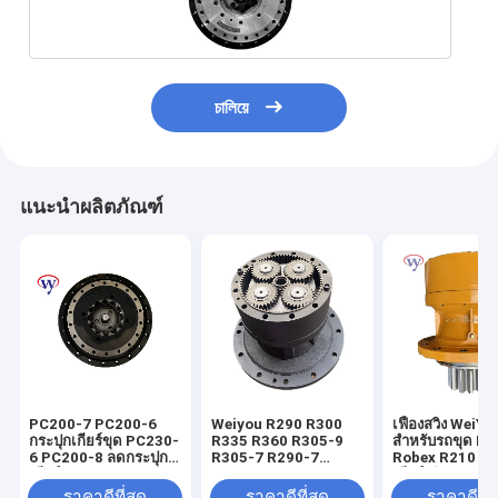
চালিয়ে
แนะนำผลิตภัณฑ์
PC200-7 PC200-6
Weiyou R290 R300
เฟืองสวิง WeiYo
กระปุกเกียร์ขุด PC230-
R335 R360 R305-9
สำหรับรถขุด Hy
6 PC200-8 ลดกระปุก
R305-7 R290-7
Robex R210 R
เกียร์ 20Y-27-00300
Excavator Swing
เกียร์สวิง 31N6
Reduction Gearbox
31N6-10181
ราคาดีที่สุด
ราคาดีที่สุด
ราคาดีที่ส