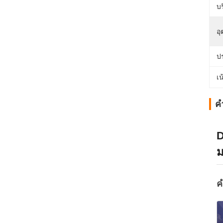
บ
อุ
ป
เน
ค
D
ม
ค