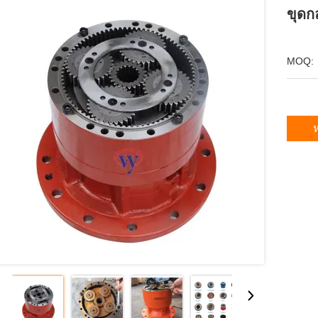
ขุดกล
MOQ:
ห