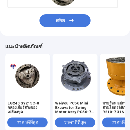
চালিয়ে
แนะนำผลิตภัณฑ์
LG240 SY215C-8
Weiyou PC56 Mini
ขายร้อน อุปกรณ์
กล่องเกียร์สวิงของ
Excavator Swing
ส่วนไฮดรอลิก R
เครื่องขุด
Motor Assy PC56-7
R210-7 31N6-
PC57-7 โมเตอร์หมุน
Excavator Swi
หมุนหมุน 22H-60-
Reduction Gea
ราคาดีที่สุด
ราคาดีที่สุด
ราคาดีที่ส
13201 กล่องเกียร์หมุน