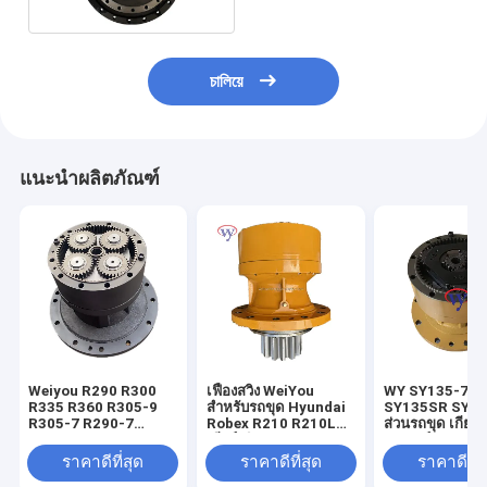
চালিয়ে
แนะนำผลิตภัณฑ์
Weiyou R290 R300
เฟืองสวิง WeiYou
WY SY135-7
R335 R360 R305-9
สำหรับรถขุด Hyundai
SY135SR SY135
R305-7 R290-7
Robex R210 R210LC7
ส่วนรถขุด เกียร์ส
Excavator Swing
เกียร์สวิง 31N6-10180
อุปกรณ์ลดความเร
Reduction Gearbox
31N6-10181
เกียร์บ็อกซ์
ราคาดีที่สุด
ราคาดีที่สุด
ราคาดีที่ส
Rotary Reducer
YY15v00004F