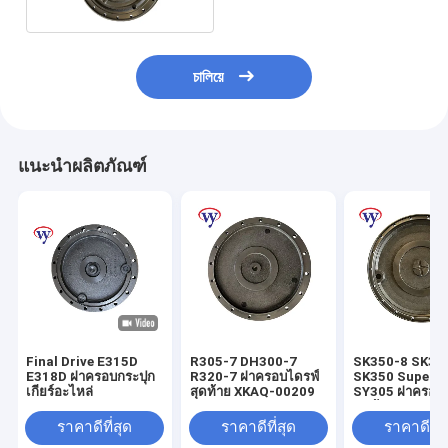
চালিয়ে
แนะนำผลิตภัณฑ์
Final Drive E315D
R305-7 DH300-7
SK350-8 SK33
E318D ฝาครอบกระปุก
R320-7 ฝาครอบไดรฟ์
SK350 Super 8
เกียร์อะไหล่
สุดท้าย XKAQ-00209
SY305 ฝาครอบไ
สุดท้าย
LC15V00023S
ราคาดีที่สุด
ราคาดีที่สุด
ราคาดีที่ส