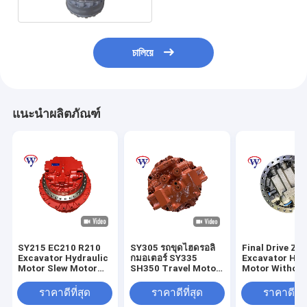
চালিয়ে
แนะนำผลิตภัณฑ์
SY215 EC210 R210
SY305 รถขุดไฮดรอลิ
Final Drive ZX
Excavator Hydraulic
กมอเตอร์ SY335
Excavator Hyd
Motor Slew Motor
SH350 Travel Motor
Motor Withou
DH220 S/N 940053
Excavator MAG-
Gearbox OEM
S/N 160008
180VP-6000
Hitachi
ราคาดีที่สุด
ราคาดีที่สุด
ราคาดีที่ส