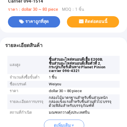
Carrier 094-1514
ราคา：dollar 30 ~ 80 piece
MOQ：1 ชิ้น
ราคาถูกที่สุด
ติดต่อตอนนี้
รายละเอียดสินค้า
,
ชิ้นส่วนอะไหล่หนอนผีเสื้อ E200B
,
ชิ้นส่วนอะไหล่หนอนผีเสื้อตัวที่ 2
แสงสูง
กระปุกเกียร์เดินทาง Planet Pinion
carrier 096-4321
จำนวนสั่งซื้อขั้นต่ำ
1 ชิ้น
ชื่อแบรนด์
Weiyou
ราคา
dollar 30 ~ 80 piece
กล่องไม้มาตรฐานสำหรับชิ้นส่วนหนัก
รายละเอียดการบรรจุ
กล่องแข็งแรงสำหรับชิ้นส่วนทั่วไป บรรจุ
ด้วยฟิล์มสำหรับบรรจุภัณฑ์ทั้
สถานที่กำเนิด
มณฑลกวางตุ้งประเทศจีน
ดูเพิ่มเติม