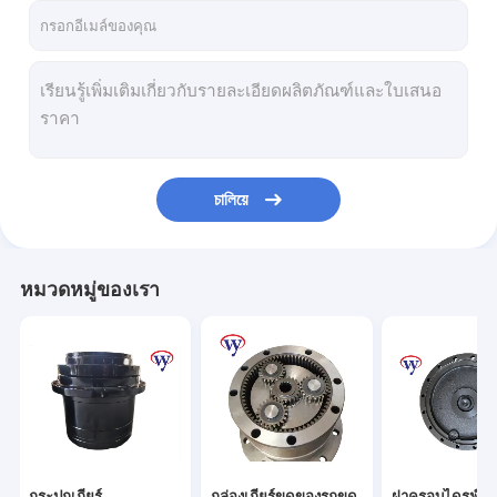
চালিয়ে
หมวดหมู่ของเรา
กระปุกเกียร์
กล่องเกียร์ขุดของรถขุด
ฝาครอบไดรฟ์สุด